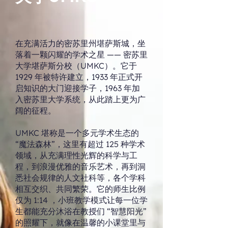
在充满活力的密苏里州堪萨斯城，坐
落着一颗闪耀的学术之星 —— 密苏里
大学堪萨斯分校（UMKC）。它于
1929 年被特许建立，1933 年正式开
启知识的大门迎接学子，1963 年加
入密苏里大学系统，从此踏上更为广
阔的征程。
UMKC 堪称是一个多元学术生态的
“魔法森林”，这里有超过 125 种学术
领域，从充满理性光辉的科学与工
程，到浪漫优雅的音乐艺术，再到洞
悉社会规律的人文社科等，各个学科
相互交织、共同繁荣。它的师生比例
仅为 1:14 ，小班教学模式让每一位学
生都能充分沐浴在教授们 “智慧阳光”
的照耀下，就像在温馨的小课堂里与