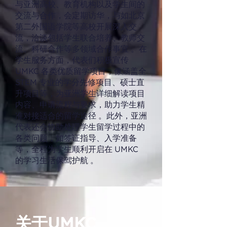
与亚洲高校、教育机构以及学生间的
交流与合作，会定期访华，与如北京
第二外国语学院等高校开展深入交
流，洽谈包括学生联合培养、教师交
流、科研合作等多领域合作事宜 。在
学生服务方面，代表们积极宣传
UMKC 各类优质留学项目，像涵盖全
STEM 专业的学分先修项目、硕士直
升项目等，为亚洲学生详细解读项目
内容、申请流程与要求，助力学生精
准对接适合的留学途径 。此外，亚洲
代表还会协助处理学生留学过程中的
各类问题，如签证指导、入学准备
等，全程为学生顺利开启在 UMKC
的学习生活保驾护航 。
关于UMKC