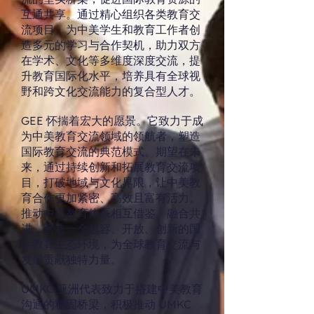
互通共享。通过精心组织各类教育交
流项目，为中美学生和教育工作者创
造多元的学习与合作契机，助力双方
在学术、文化等多维度深度交流，提
升教育国际化水平，培养具有全球视
野和跨文化交流能力的复合型人才。
GEE 怀揣着宏大的愿景。它致力于成
为中美教育交流领域的领航者，塑造
国际教育交流的典范模式。期望在未
来，通过持续创新和拓展教育交流项
目，打破地域与文化界限，让中美教
育合作更加紧密、高效且富有活力。
推动中美教育体系相互借鉴、融合共
进，营造一个包容、开放、创新的国
际教育生态环境，为全球教育交流与
发展贡献独特力量。​
UMKC 亚洲代表致力于搭建中美教育
沟通的稳固桥梁，积极推动 UMKC