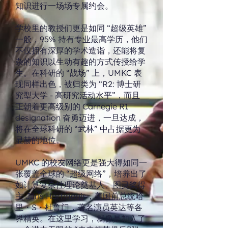
知识进行一场场专属约会。
学校里的教授们更是如同 “超级英雄”
一般，95% 持有专业最高学历，他们
不仅拥有深厚的学术造诣，还能将复
杂的知识以生动有趣的方式传授给学
生。在科研的 “战场” 上，UMKC 表
现同样出色，被归类为 “R2: 博士研
究型大学 - 高研究活动水平”，而且
正朝着更高级别的 Carnegie R1
designation 奋勇迈进，一旦达成，
将在全球科研的 “武林” 中占据更为
显赫的地位。
UMKC 的校友网络更是强大得如同一
张覆盖全球的 “超级网络”，培养出了
如计算复杂性理论奠基人、图灵奖得
主 Juris Hartmanis，美国前总统哈
里・S・杜鲁门，著名演员英达等各
界精英。在这里学习，就像是加入了